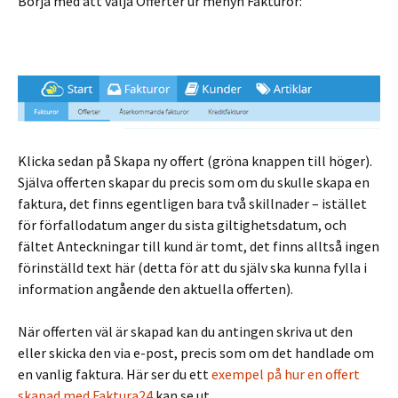
Börja med att välja Offerter ur menyn Fakturor:
Klicka sedan på Skapa ny offert (gröna knappen till höger).
Själva offerten skapar du precis som om du skulle skapa en
faktura, det finns egentligen bara två skillnader – istället
för förfallodatum anger du sista giltighetsdatum, och
fältet Anteckningar till kund är tomt, det finns alltså ingen
förinställd text här (detta för att du själv ska kunna fylla i
information angående den aktuella offerten).
När offerten väl är skapad kan du antingen skriva ut den
eller skicka den via e-post, precis som om det handlade om
en vanlig faktura. Här ser du ett
exempel på hur en offert
skapad med Faktura24
kan se ut.