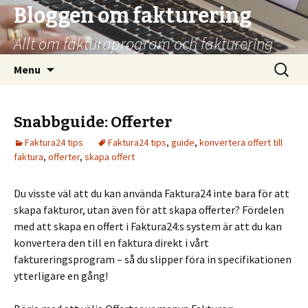
Bloggen om fakturering
Allt om fakturaprogram och fakturering
Skip
Search
Menu
to
for:
content
Snabbguide: Offerter
Faktura24 tips
Faktura24 tips
,
guide
,
konvertera offert till
faktura
,
offerter
,
skapa offert
Du visste väl att du kan använda Faktura24 inte bara för att
skapa fakturor, utan även för att skapa offerter? Fördelen
med att skapa en offert i Faktura24:s system är att du kan
konvertera den till en faktura direkt i vårt
faktureringsprogram – så du slipper föra in specifikationen
ytterligare en gång!