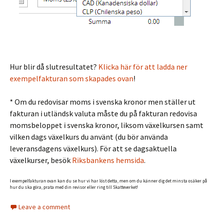
Hur blir då slutresultatet?
Klicka här för att ladda ner
exempelfakturan som skapades ovan
!
* Om du redovisar moms i svenska kronor men ställer ut
fakturan i utländsk valuta måste du på fakturan redovisa
momsbeloppet i svenska kronor, liksom växelkursen samt
vilken dags växelkurs du använt (du bör använda
leveransdagens växelkurs). För att se dagsaktuella
växelkurser, besök
Riksbankens hemsida
.
I exempelfakturan ovan kan du se hur vi har löst detta, men om du känner dig det minsta osäker på
hur du ska göra, prata med din revisor eller ring till Skatteverket!
Leave a comment